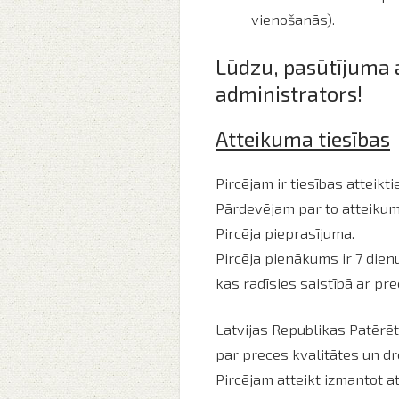
vienošanās).
Lūdzu, pasūtījuma a
administrators!
Atteikuma tiesības
Pircējam ir tiesības atteik
Pārdevējam par to atteikum
Pircēja pieprasījuma.
Pircēja pienākums ir 7 dien
kas radīsies saistībā ar pr
Latvijas Republikas Patērētā
par preces kvalitātes un d
Pircējam atteikt izmantot a