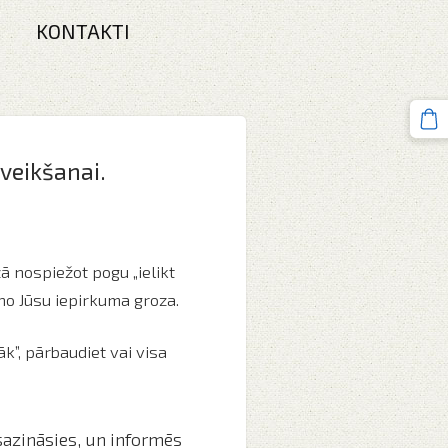
KONTAKTI
veikšanai.
ā nospiežot pogu „ielikt
t no Jūsu iepirkuma groza.
k”, pārbaudiet vai visa
sazināsies, un informēs