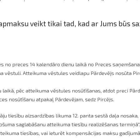
pmaksu veikt tikai tad, kad ar Jums būs s
ties no preces 14 kalendāro dienu laikā no Preces saņemšana
a vēstuli. Atteikuma vēstules veidlapu Pārdevējs nosūta Pi
u laikā, pēc atteikuma vēstules nosūtīšanas, atdot preci Pā
eces nosūtīšanu atpakaļ Pārdevējam, sedz Pircējs.
ju tiesību aizsardzības likuma 12. panta sestā daļa nosaka, k
rošuma saglabāšanu atteikuma tiesību realizēšanas termiņā".
tteikuma tiesības, vai ieturēt kompensācijas maksu gadījumā, 