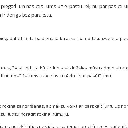
piegādi un nosūtīs Jums uz e-pastu rēķinu par pasūtīju
 ir derīgs bez paraksta.
iegādāta 1-3 darba dienu laikā atkarībā no Jūsu izvēlētā p
anas, 24 stundu laikā, ar Jums sazināsies mūsu administrato
i un nosūtīs Jums uz e-pastu rēķinu par pasūtījumu.
ēc rēķina saņemšanas, apmaksu veikt ar pārskaitījumu uz n
su, lūdzu norādīt rēķina numuru.
jams norēķināties uz vietas, saņemot preci (preces saņemšan