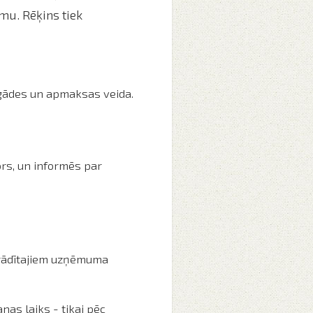
mu. Rēķins tiek
iegādes un apmaksas veida.
rs, un informēs par
orādītajiem uzņēmuma
as laiks - tikai pēc