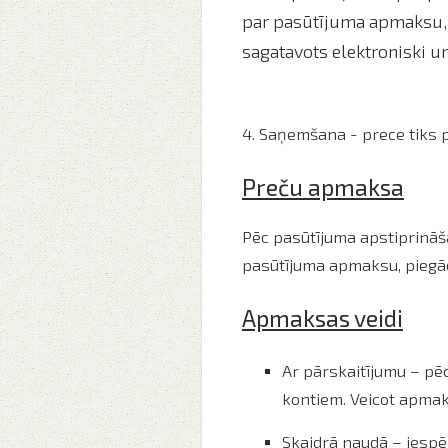
par pasūtījuma apmaksu, 
sagatavots elektroniski un
4. Saņemšana - prece tiks p
Preču apmaksa
Pēc pasūtījuma apstiprināš
pasūtījuma apmaksu, piegād
Apmaksas veidi
Ar pārskaitījumu – p
kontiem. Veicot apmak
Skaidrā naudā – iespē