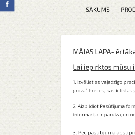
SĀKUMS
PROD
MĀJAS LAPA- ērtākai
Lai iepirktos mūsu i
1.
Izvēlieties vajadzīgo pre
grozā”. Preces, kas ieliktas
2. Aizpildiet Pasūtījuma fo
informācija ir pareiza, un n
3. Pēc pasūtījuma apstipr