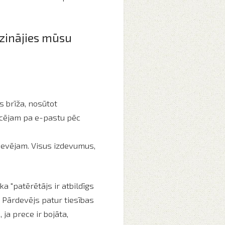
azinājies mūsu
s brīža, nosūtot
rcējam pa e-pastu pēc
rdevējam. Visus izdevumus,
a "patērētājs ir atbildīgs
 Pārdevējs patur tiesības
ja prece ir bojāta,