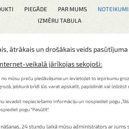
UKTI
PIEGĀDE
PAR MUMS
NOTEIKUMI
IZMĒRU TABULA
s, ātrākais un drošākais veids pasūtījuma 
nternet-veikalā jārīkojas sekojoši:
ci no mūsu preču piedāvājuma un ievietojiet to iepirkumu groz
 grozā, jebkurā brīdī Jūs varat apskatīt, papildināt vai izdzēs
rmu ievadot nepieciešamo informāciju un nospiediet pogu „Tālā
ospiediet pogu "Pasūtīt".
ināšanas, 24 stundu laikā mūsu administrators ar Jums 