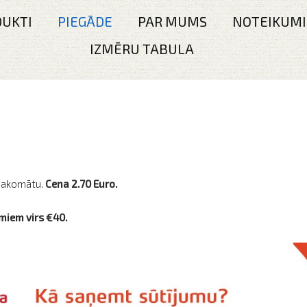
UKTI
PIEGĀDE
PAR MUMS
NOTEIKUMI
IZMĒRU TABULA
 pakomātu.
Cena 2.70 Euro.
miem virs
€
40.