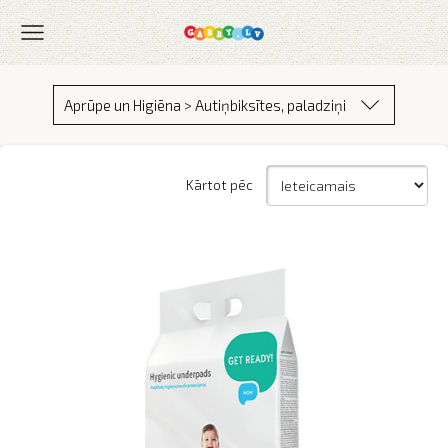
Aprūpe un Higiēna > Autiņbiksītes, paladziņi
Kārtot pēc