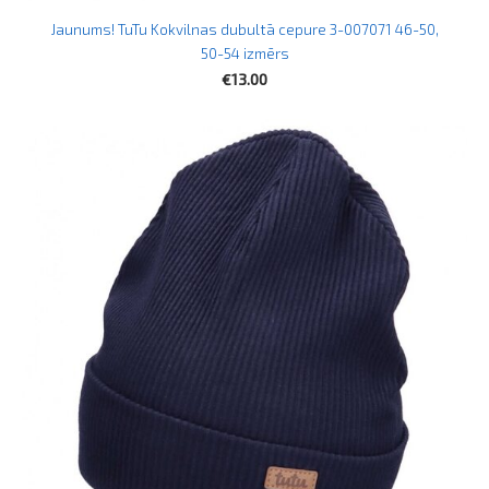
Jaunums! TuTu Kokvilnas dubultā cepure 3-007071 46-50,
50-54 izmērs
€13.00