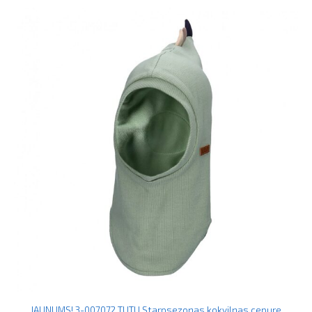
JAUNUMS! 3-007072 TUTU Starpsezonas kokvilnas cepure