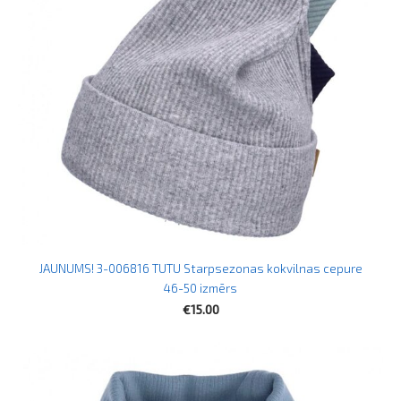
JAUNUMS! 3-006816 TUTU Starpsezonas kokvilnas cepure
46-50 izmērs
€15.00