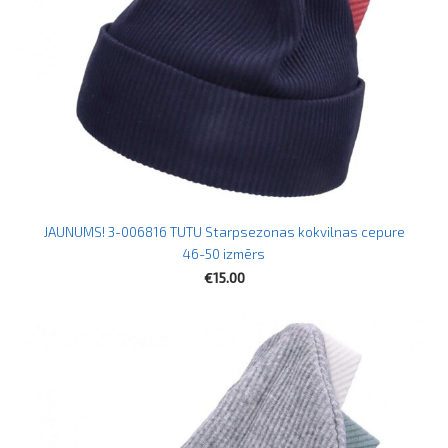
JAUNUMS! 3-006816 TUTU Starpsezonas kokvilnas cepure
46-50 izmērs
€15.00