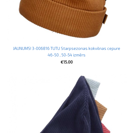
JAUNUMS! 3-006816 TUTU Starpsezonas kokvilnas cepure
46-50 , 50-54 izmērs
€15.00