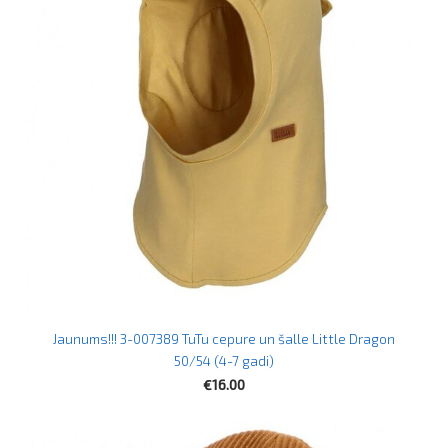
Jaunums!!! 3-007389 TuTu cepure un šalle Little Dragon
50/54 (4-7 gadi)
€16.00