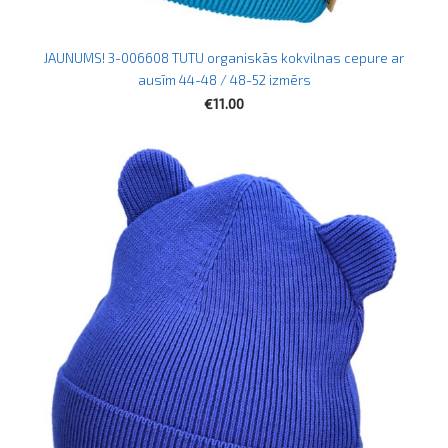
JAUNUMS! 3-006608 TUTU organiskās kokvilnas cepure ar
ausīm 44-48 / 48-52 izmērs
€11.00