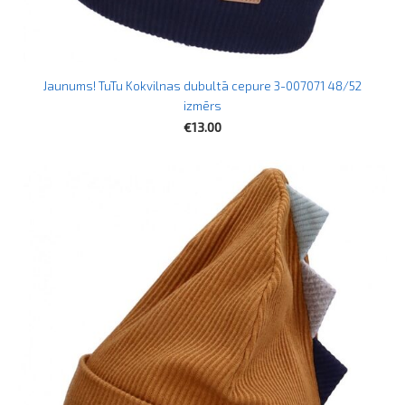
Jaunums! TuTu Kokvilnas dubultā cepure 3-007071 48/52
izmērs
€13.00