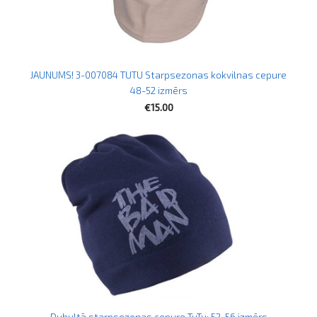
JAUNUMS! 3-007084 TUTU Starpsezonas kokvilnas cepure
48-52 izmērs
€15.00
Dubultā starpsezonas cepure TuTu: 52-56 izmērs