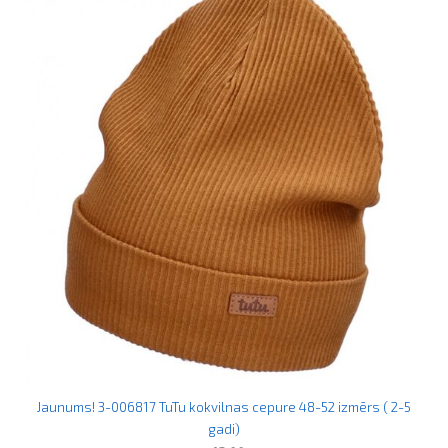
Jaunums! 3-006817 TuTu kokvilnas cepure 48-52 izmērs ( 2-5
gadi)