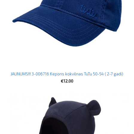
JAUNUMS!!! 3-006716 Kepons kokvilnas TuTu 50-54 ( 2-7 gadi)
€12.00