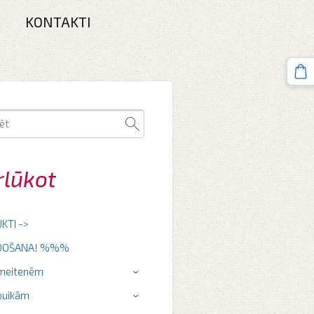
KONTAKTI
rlūkot
KTI ->
RDOŠANA! %%%
 meitenēm
›
puikām
›