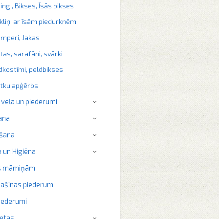
ingi, Bikses, Īsās bikses
kliņi ar īsām piedurknēm
mperi, Jakas
itas, sarafāni, svārki
dkostīmi, peldbikses
tku apģērbs
 veļa un piederumi
›
ana
›
šana
›
 un Higiēna
›
s māmiņām
ašīnas piederumi
iederumi
ietas
›