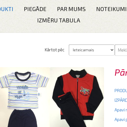
UKTI
PIEGĀDE
PAR MUMS
NOTEIKUMI
IZMĒRU TABULA
Kārtot pēc
Pā
PRODU
IZPĀ
Apavi
Apavi 