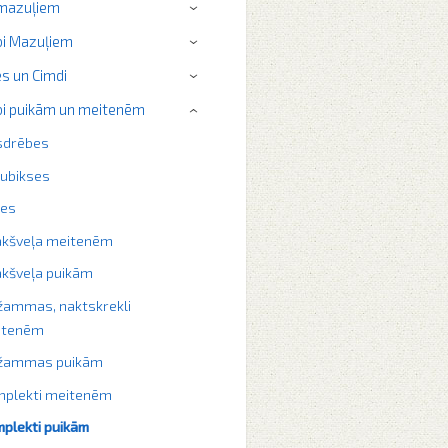
 mazuļiem
›
i Mazuļiem
›
s un Cimdi
›
i puikām un meitenēm
›
sdrēbes
ubikses
ķes
akšveļa meitenēm
kšveļa puikām
žammas, naktskrekli
itenēm
džammas puikām
plekti meitenēm
plekti puikām