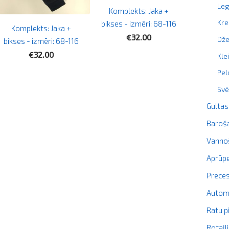
Leg
Komplekts: Jaka +
Kre
bikses - izmēri: 68-116
Komplekts: Jaka +
€32.00
Dže
bikses - izmēri: 68-116
€32.00
Kle
Pel
Svē
Gultas
Baroš
Vanno
Aprūpe
Prece
Autom
Ratu p
Rotaļl