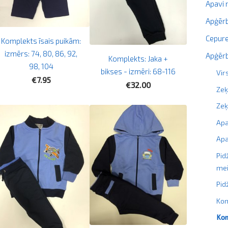
Apavi
Apģērb
Cepure
Komplekts īsais puikām:
izmērs: 74, 80, 86, 92,
Apģērb
Komplekts: Jaka +
98, 104
bikses - izmēri: 68-116
Vir
€7.95
€32.00
Zeķ
Ze
Ap
Apa
Pid
me
Pi
Kom
Kom