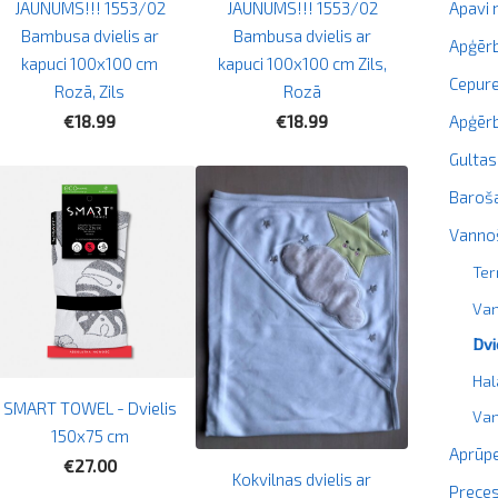
Apavi
JAUNUMS!!! 1553/02
JAUNUMS!!! 1553/02
Bambusa dvielis ar
Bambusa dvielis ar
Apģērb
kapuci 100x100 cm
kapuci 100x100 cm Zils,
Cepure
Rozā, Zils
Rozā
Apģērb
€18.99
€18.99
Gultas
Baroš
Vanno
Ter
Van
Dvi
Hal
SMART TOWEL - Dvielis
Van
150x75 cm
Aprūpe
€27.00
Kokvilnas dvielis ar
Prece