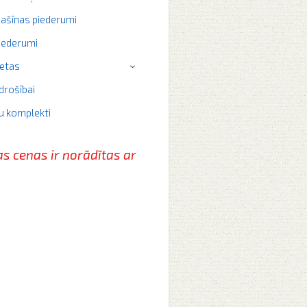
ašīnas piederumi
iederumi
ietas
›
drošībai
u komplekti
as cenas ir norādītas
ar