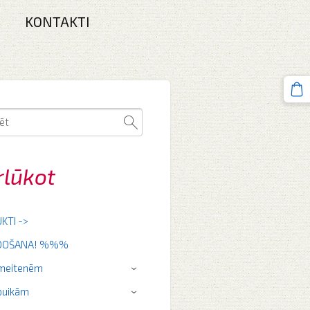
KONTAKTI
rlūkot
KTI ->
RDOŠANA! %%%
 meitenēm
›
puikām
›