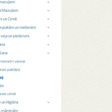
 mazuļiem
›
i Mazuļiem
›
s un Cimdi
›
i puikām un meitenēm
›
 veļa un piederumi
›
ana
›
šana
›
mometri vannai
nas paklājiņi
eļi
āti
nas cimdi
 un Higiēna
›
s māmiņām