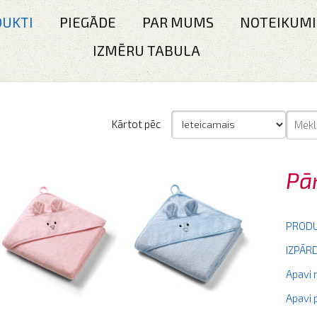
UKTI
PIEGĀDE
PAR MUMS
NOTEIKUMI
IZMĒRU TABULA
Kārtot pēc
Pā
PRODU
IZPĀ
Apavi
Apavi 