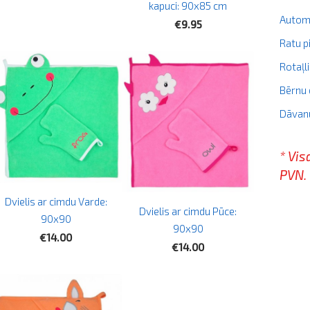
kapuci: 90x85 cm
Autom
€9.95
Ratu p
Rotaļl
Bērnu 
Dāvan
* Vis
PVN.
Dvielis ar cimdu Varde:
Dvielis ar cimdu Pūce:
90x90
90x90
€14.00
€14.00