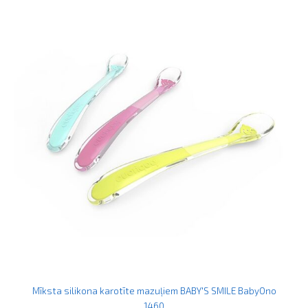
Mīksta silikona karotīte mazuļiem BABY'S SMILE BabyOno
1460