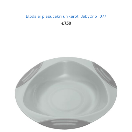
Bļoda ar piesūcekni un karoti BabyOno 1077
€7.50