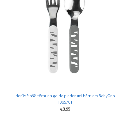
Nerūsējošā tērauda galda piederumi bērniem BabyOno
1065/01
€3.95