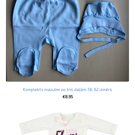
Komplekts mazulim no trīs daļām: 56, 62 izmērs
€8.95