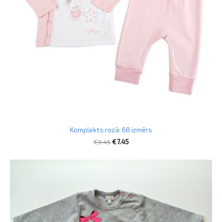
Komplekts rozā: 68 izmērs
€9.45
€7.45