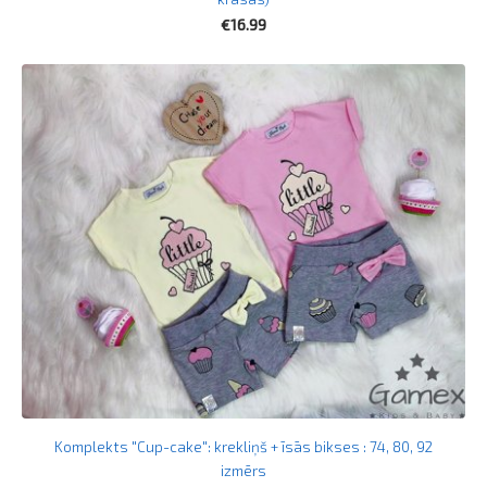
€16.99
Komplekts "Cup-cake": krekliņš + īsās bikses : 74, 80, 92
izmērs