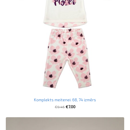
Komplekts meitenei: 68, 74 izmērs
€9.45
€7.00