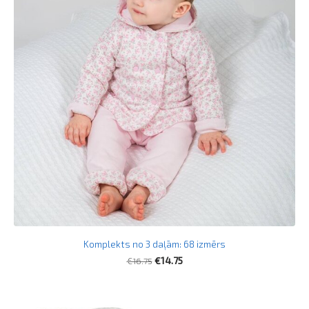
Komplekts no 3 daļām: 68 izmērs
€16.75
€14.75