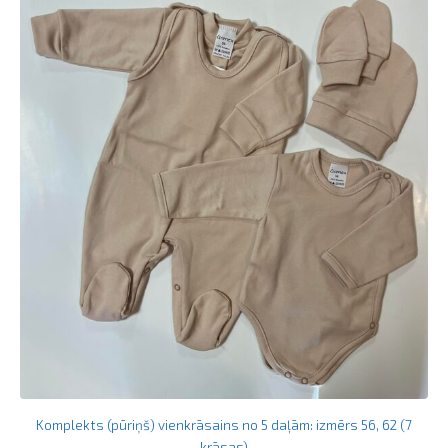
Komplekts (pūriņš) vienkrāsains no 5 daļām: izmērs 56, 62 (7
krāsas)