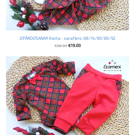
IZPĀRDOŠANA!!! Kleita - sarafāns: 68/74/80/86/92
€26.99
€19.00