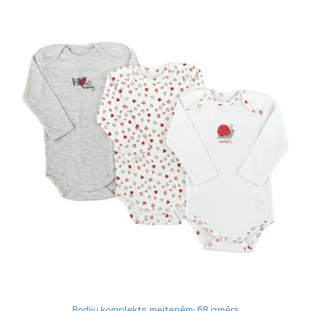
Bodiju komplekts meitenēm: 68 izmērs