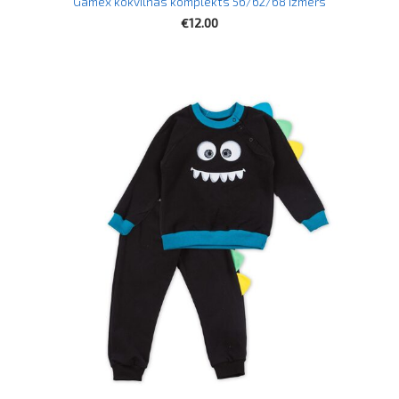
Gamex kokvilnas komplekts 56/62/68 izmērs
€12.00