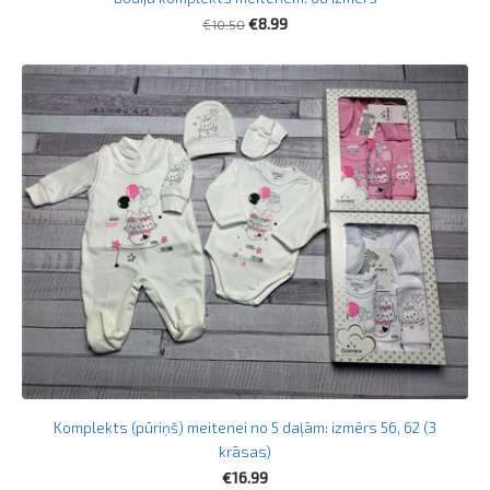
€10.50
€8.99
Komplekts (pūriņš) meitenei no 5 daļām: izmērs 56, 62 (3
krāsas)
€16.99