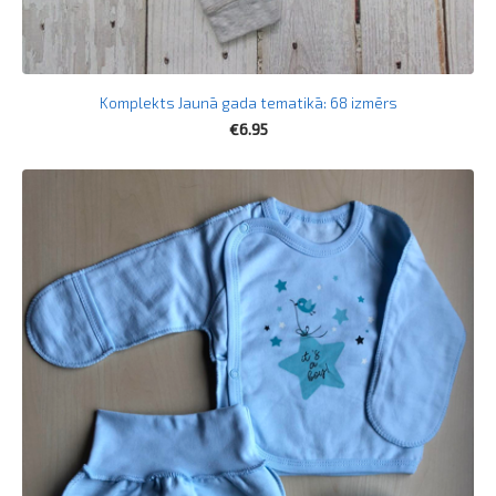
Komplekts Jaunā gada tematikā: 68 izmērs
€6.95