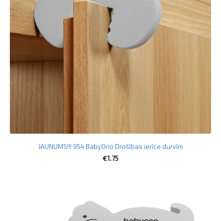
JAUNUMS!!! 954 BabyOno Drošības ierīce durvīm
€1.75