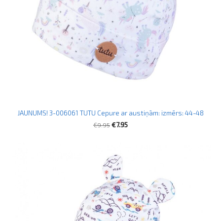
JAUNUMS! 3-006061 TUTU Cepure ar austiņām: izmērs: 44-48
€9.95
€7.95