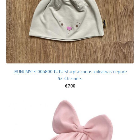
JAUNUMS! 3-006800 TUTU Starpsezonas kokvilnas cepure
42-46 zmērs
€7.00