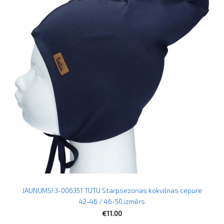
JAUNUMS! 3-006351 TUTU Starpsezonas kokvilnas cepure
42-46 / 46-50 izmērs
€11.00