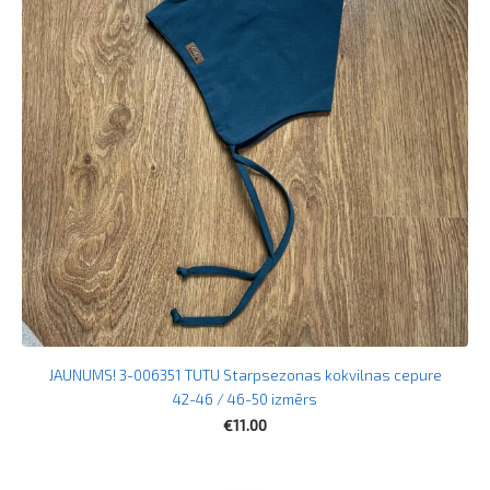
JAUNUMS! 3-006351 TUTU Starpsezonas kokvilnas cepure
42-46 / 46-50 izmērs
€11.00