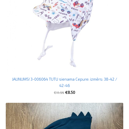
JAUNUMS! 3-006064 TUTU sienama Cepure: izmērs: 38-42 /
42-46
€11.95
€8.50