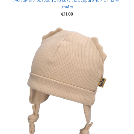
JAUNUMS! 3-007068 TUTU kokvilnas cepure 40-42 / 42-44
izmērs
€11.00