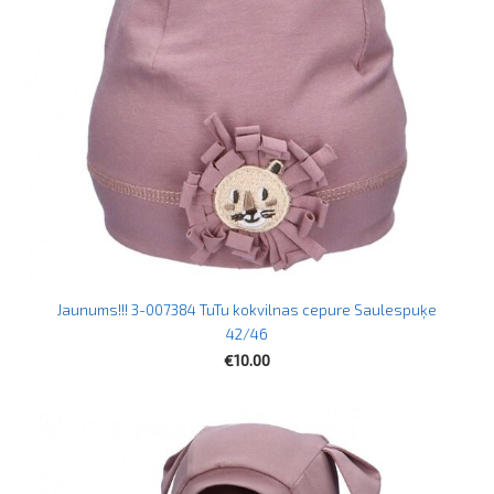
Jaunums!!! 3-007384 TuTu kokvilnas cepure Saulespuķe
42/46
€10.00