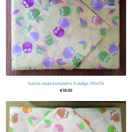
Gultas veļas komplekts 3-daļīgs 105x150
€18.00