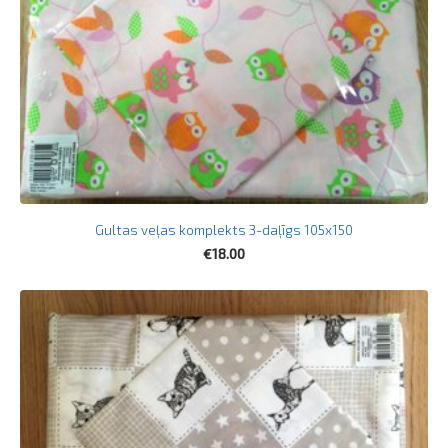
Gultas veļas komplekts 3-daļīgs 105x150
€18.00