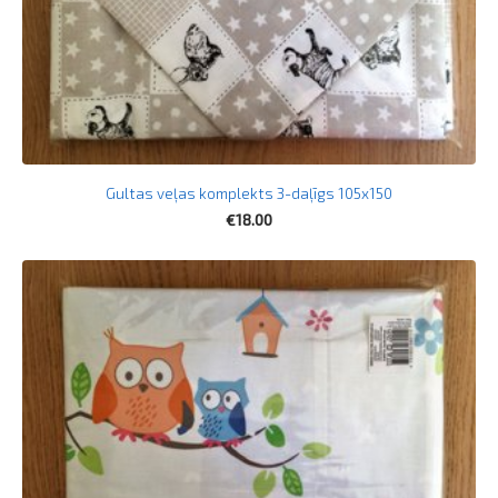
Gultas veļas komplekts 3-daļīgs 105x150
€18.00