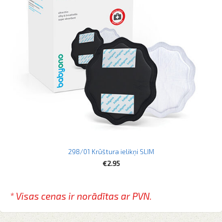
298/01 Krūštura ielikņi SLIM
€2.95
* Visas cenas ir norādītas
ar PVN.