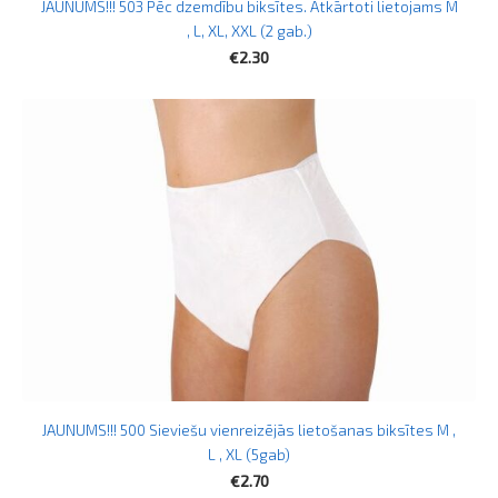
JAUNUMS!!! 503 Pēc dzemdību biksītes. Atkārtoti lietojams M
, L, XL, XXL (2 gab.)
€2.30
JAUNUMS!!! 500 Sieviešu vienreizējās lietošanas biksītes M ,
L , XL (5gab)
€2.70