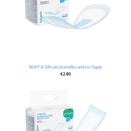
NIGHT & DAY pēcdzemdību ieliktņi 10gab
€2.80