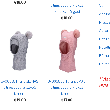
€18.00
vilnas cepure: 48-52
Vanno
izmērs, 2-5 gadi
Aprūpe
€18.00
Prece
Autom
Ratu p
Rotaļl
Bērnu 
Dāvan
* Vis
3-006871 TuTu ZIEMAS
3-006867 TuTu ZIEMAS
PVN.
vilnas cepure: 52-56
vilnas cepure: 48-52
izmērs
izmērs
€19.00
€17.00