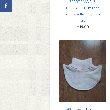
IZPĀRDOŠANA! 3-
006768 TuTu merino
vilnas šalle: 1-3 / 3-6
gadi
€19.00
3-006768 TuTu merino