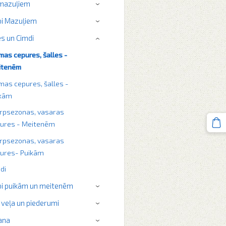
 mazuļiem
›
i Mazuļiem
›
s un Cimdi
›
mas cepures, šalles -
itenēm
mas cepures, šalles -
ikām
rpsezonas, vasaras
ures - Meitenēm
rpsezonas, vasaras
ures- Puikām
di
i puikām un meitenēm
›
 veļa un piederumi
›
ana
›