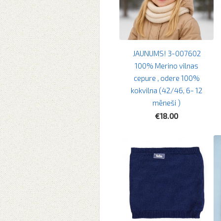
JAUNUMS! 3-007602
100% Merino vilnas
cepure , odere 100%
kokvilna (42/46, 6- 12
mēneši )
€18.00