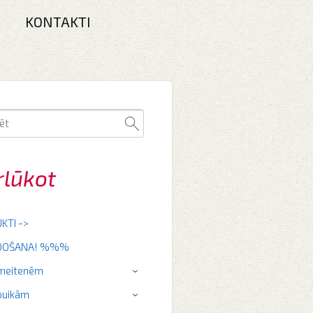
KONTAKTI
rlūkot
KTI ->
RDOŠANA! %%%
 meitenēm
›
puikām
›