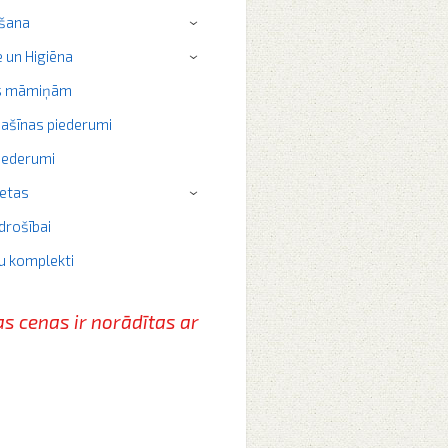
šana
›
 un Higiēna
›
s māmiņām
ašīnas piederumi
iederumi
ietas
›
drošībai
u komplekti
as cenas ir norādītas
ar