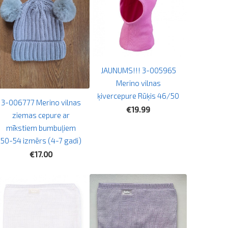
JAUNUMS!!! 3-005965
Merino vilnas
ķivercepure Rūķis 46/50
3-006777 Merino vilnas
€19.99
ziemas cepure ar
mīkstiem bumbuļiem
50-54 izmērs (4-7 gadi)
€17.00