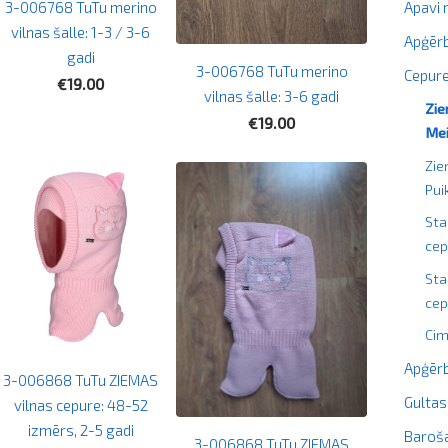
Apavi
3-006768 TuTu merino
vilnas šalle: 1-3 / 3-6
Apģērb
gadi
3-006768 TuTu merino
Cepure
€19.00
vilnas šalle: 3-6 gadi
Zie
€19.00
Me
Zie
Pu
Sta
cep
Sta
cep
Cim
Apģērb
3-006868 TuTu ZIEMAS
Gultas
vilnas cepure: 48-52
izmērs, 2-5 gadi
Baroš
3-006868 TuTu ZIEMAS