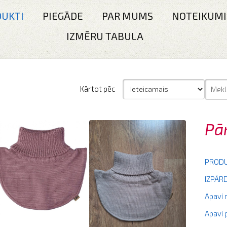
UKTI
PIEGĀDE
PAR MUMS
NOTEIKUMI
IZMĒRU TABULA
Kārtot pēc
Pā
PRODU
IZPĀ
Apavi
Apavi 