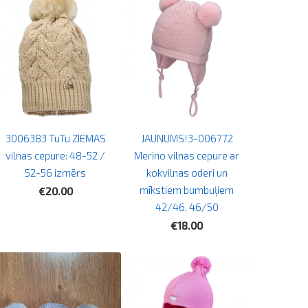
3006383 TuTu ZIEMAS
JAUNUMS!3-006772
vilnas cepure: 48-52 /
Merino vilnas cepure ar
52-56 izmērs
kokvilnas oderi un
mīkstiem bumbuļiem
€20.00
42/46, 46/50
€18.00