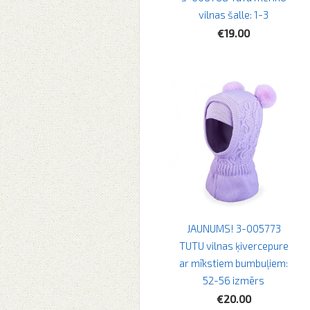
vilnas šalle: 1-3
€19.00
JAUNUMS! 3-005773
TUTU vilnas ķivercepure
ar mīkstiem bumbuļiem:
52-56 izmērs
€20.00