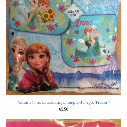
Automašīnas saulessargs komplekts: 2gb. "Frozen"
€5.50