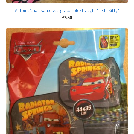
Automašīnas saulessargs komplekts: 2gb. "Hello Kitty"
€5.50