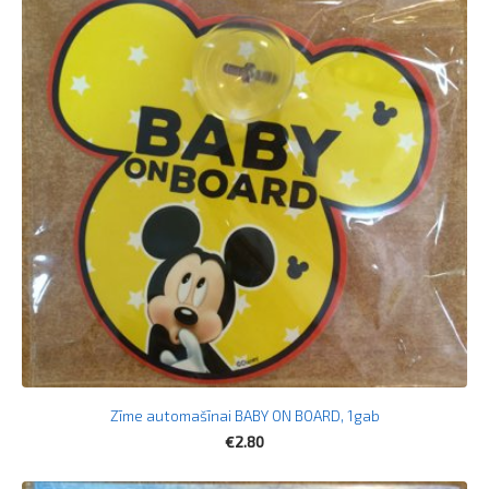
Zīme automašīnai BABY ON BOARD, 1gab
€2.80