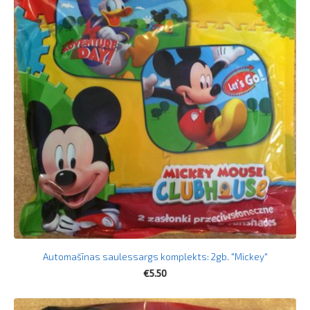
Automašīnas saulessargs komplekts: 2gb. "Mickey"
€5.50