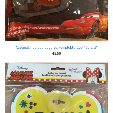
Automašīnas saulessargs komplekts: 2gb. "Cars-2"
€5.50