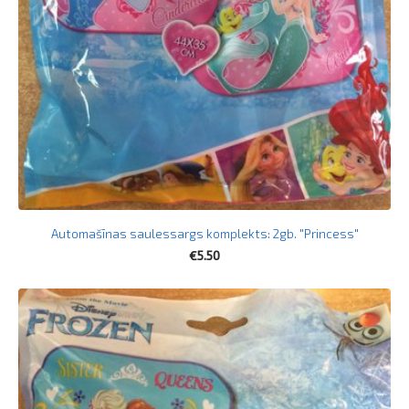
Automašīnas saulessargs komplekts: 2gb. "Princess"
€5.50