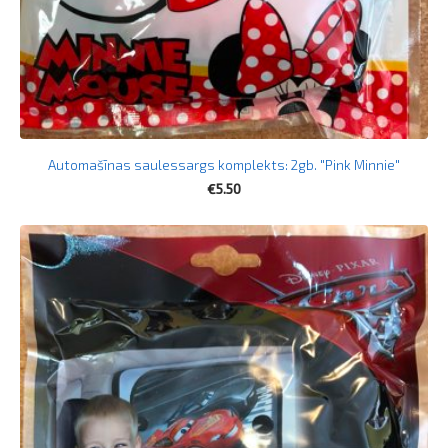
Automašīnas saulessargs komplekts: 2gb. "Pink Minnie"
€5.50