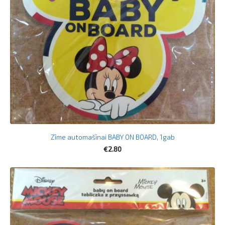
Zīme automašīnai BABY ON BOARD, 1gab
€2.80