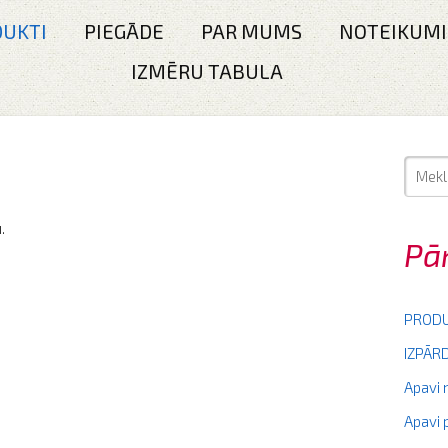
UKTI
PIEGĀDE
PAR MUMS
NOTEIKUMI
IZMĒRU TABULA
.
Pā
PRODU
IZPĀ
Apavi
Apavi 