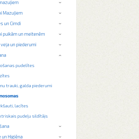
 mazuļiem
›
i Mazuļiem
›
s un Cimdi
›
i puikām un meitenēm
›
 veļa un piederumi
›
ana
›
ošanas pudelītes
zītes
nu trauki, galda piederumi
rmosomas
ekšauti, lacītes
ktriskais pudeļu sildītājs
šana
›
 un Higiēna
›