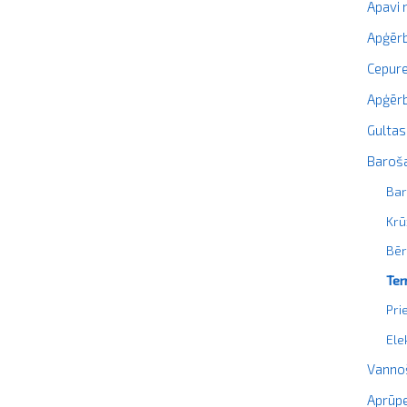
Apavi
Apģērb
Cepure
Apģērb
Gultas
Baroš
Bar
Krū
Bēr
Te
Pri
Ele
Vanno
Aprūpe