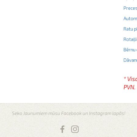
Prece
Autom
Ratu p
Rotaļl
Bērnu 
Dāvan
* Vis
PVN.
Seko Jaunumiem mūsu Facebook un Instagram lapās!