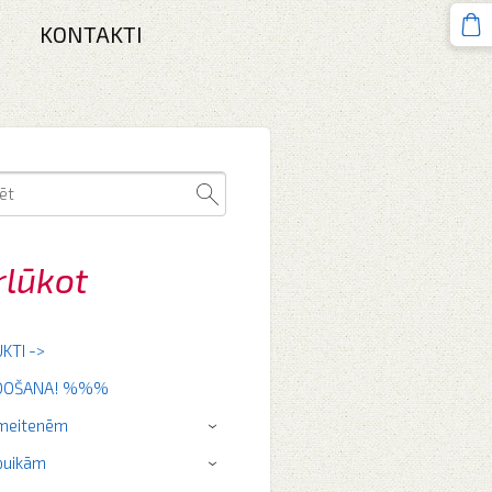
KONTAKTI
rlūkot
KTI ->
RDOŠANA! %%%
 meitenēm
›
puikām
›