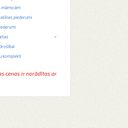
s māmiņām
ašīnas piederumi
iederumi
ietas
›
drošībai
u komplekti
as cenas ir norādītas
ar