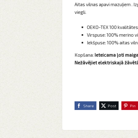
Aitas vilnas apavi mazuļiem . I
viegli.
OEKO-TEX 100 kvalitātes
Virspuse: 100% merino vi
Iekšpuse: 100% aitas vil
Kopšana:
Ieteicama ļoti maig
Nežāvējiet elektriskajā žāvēt
Share
Post
Pin