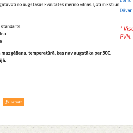
zgatavoti no augstākās kvalitātes merino vilnas. Ļoti mīksti un
Dāvan
 standarts
* Vis
lna
PVN.
na
a mazgāšana, temperatūrā, kas nav augstāka par 30C.
ājā.
Ieteikt