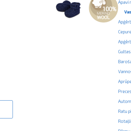
Apavi
Va
Apģērb
Cepure
Apģērb
Gultas
Baroš
Vanno
Aprūpe
Prece
Autom
Ratu p
Rotaļl
Bērnu 