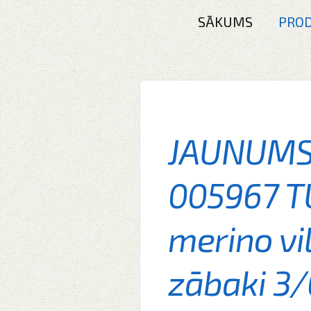
SĀKUMS
PROD
JAUNUMS!
005967 
merino vi
zābaki 3/