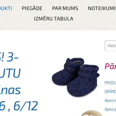
UKTI
PIEGĀDE
PAR MUMS
NOTEIKUMI
IZMĒRU TABULA
 3-
Pā
TUTU
PRODU
lnas
IZPĀ
6 , 6/12
Apavi
Apavi 