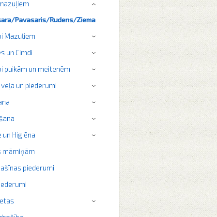
 mazuļiem
›
sara/Pavasaris/Rudens/Ziema
i Mazuļiem
›
s un Cimdi
›
i puikām un meitenēm
›
 veļa un piederumi
›
ana
›
šana
›
 un Higiēna
›
s māmiņām
ašīnas piederumi
iederumi
ietas
›
drošībai