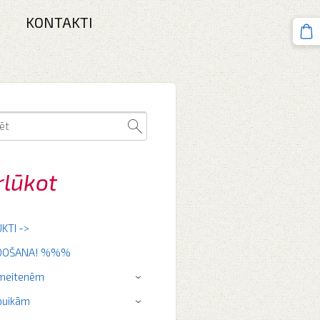
KONTAKTI
rlūkot
KTI ->
RDOŠANA! %%%
 meitenēm
›
puikām
›