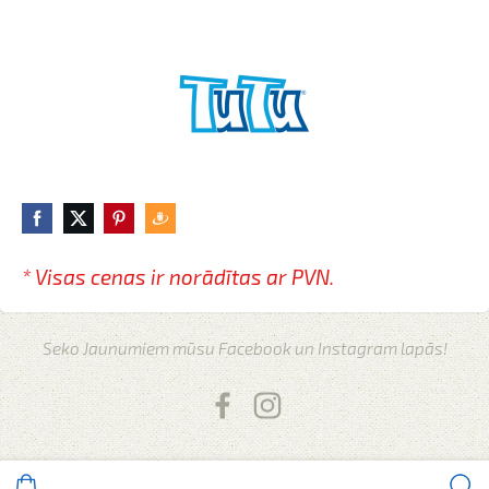
* Visas cenas ir norādītas
ar PVN.
Seko Jaunumiem mūsu Facebook un Instagram lapās!