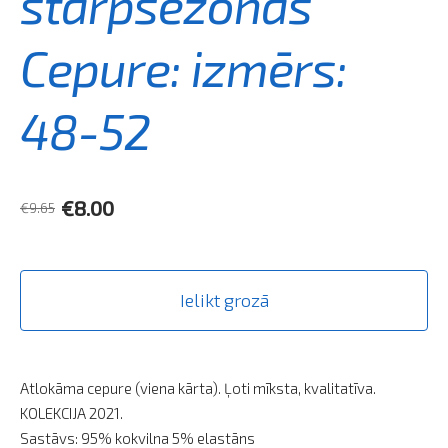
starpsezonas
Cepure: izmērs:
48-52
€8.00
€9.65
Ielikt grozā
Atlokāma cepure (viena kārta). Ļoti mīksta, kvalitatīva.
KOLEKCIJA 2021.
Sastāvs: 95% kokvilna 5% elastāns