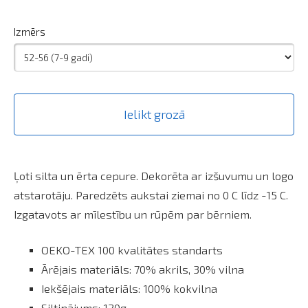
Izmērs
Ielikt grozā
Ļoti silta un ērta cepure. Dekorēta ar izšuvumu un logo
atstarotāju. Paredzēts aukstai ziemai no 0 C līdz -15 C.
Izgatavots ar mīlestību un rūpēm par bērniem.
OEKO-TEX 100 kvalitātes standarts
Ārējais materiāls: 70% akrils, 30% vilna
Iekšējais materiāls: 100% kokvilna
Siltinājums: 120g