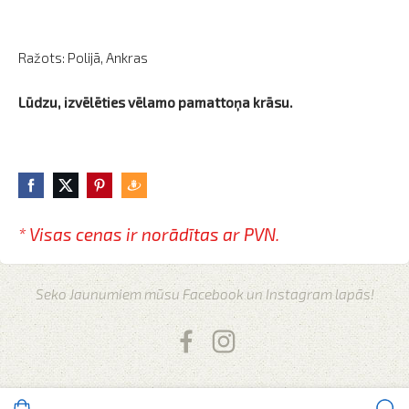
Ražots: Polijā, Ankras
Lūdzu, izvēlēties vēlamo pamattoņa krāsu.
* Visas cenas ir norādītas
ar PVN.
Seko Jaunumiem mūsu Facebook un Instagram lapās!