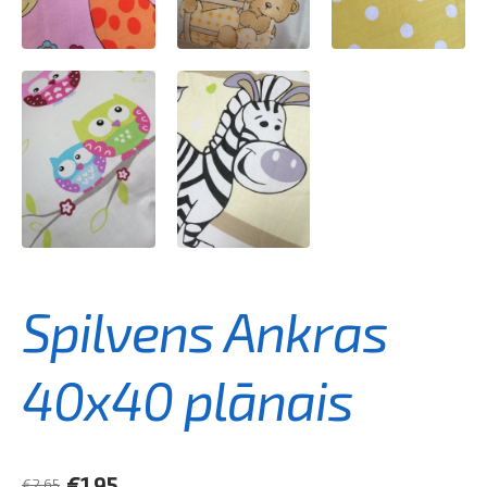
Spilvens Ankras
40x40 plānais
€1.95
€2.65