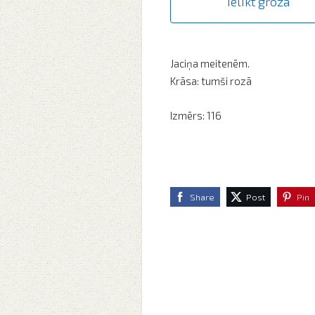
Ielikt grozā
Jaciņa meitenēm.
Krāsa: tumši rozā
Izmērs: 116
Share
Post
Pin