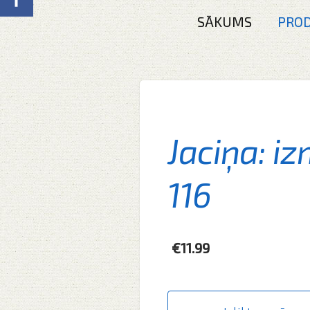
SĀKUMS
PROD
Jaciņa: iz
116
€11.99