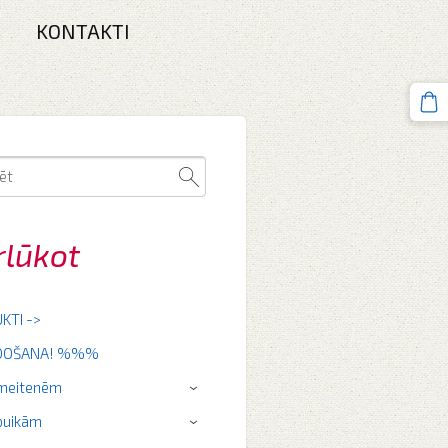
KONTAKTI
rlūkot
KTI ->
RDOŠANA! %%%
 meitenēm
›
puikām
›