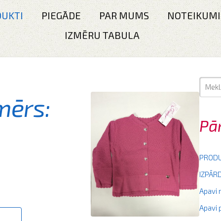
UKTI
PIEGĀDE
PAR MUMS
NOTEIKUMI
IZMĒRU TABULA
mērs:
Pā
PRODU
IZPĀ
Apavi
Apavi 