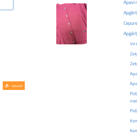
Apavi
Apģērb
Cepure
Apģērb
Vir
Zeķ
Ze
Ap
Apa
Ieteikt
Pid
me
Pi
Kom
Kom