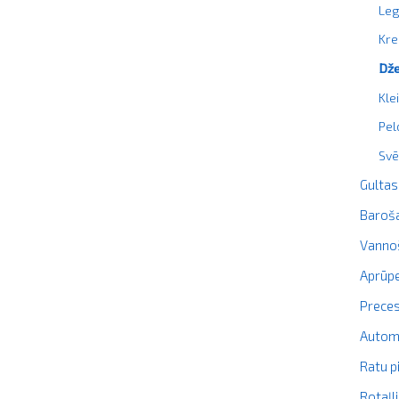
Leg
Kre
Dže
Kle
Pel
Svē
Gultas
Baroš
Vanno
Aprūpe
Prece
Autom
Ratu p
Rotaļl