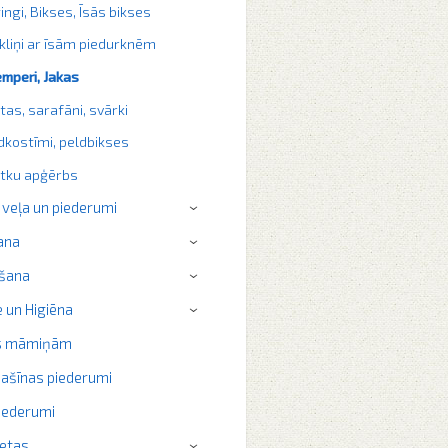
ingi, Bikses, Īsās bikses
kliņi ar īsām piedurknēm
mperi, Jakas
itas, sarafāni, svārki
dkostīmi, peldbikses
tku apģērbs
 veļa un piederumi
›
ana
›
šana
›
 un Higiēna
›
s māmiņām
ašīnas piederumi
iederumi
ietas
›