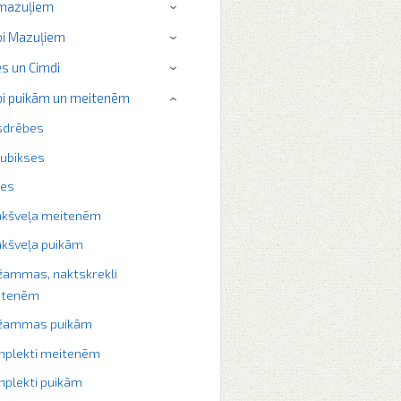
 mazuļiem
›
i Mazuļiem
›
s un Cimdi
›
i puikām un meitenēm
›
sdrēbes
ubikses
ķes
akšveļa meitenēm
kšveļa puikām
žammas, naktskrekli
itenēm
džammas puikām
plekti meitenēm
plekti puikām