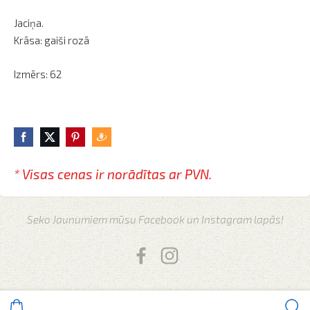
Jaciņa.
Krāsa: gaiši rozā
Izmērs: 62
* Visas cenas ir norādītas
ar PVN.
Seko Jaunumiem mūsu Facebook un Instagram lapās!