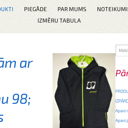
UKTI
PIEGĀDE
PAR MUMS
NOTEIKUMI
IZMĒRU TABULA
ām ar
Pā
PRODU
mu 98;
IZPĀ
s
Apavi
Apavi 