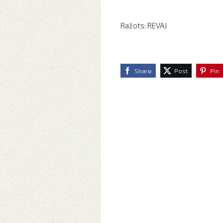
Ražots: REVAJ
Share
Post
Pin