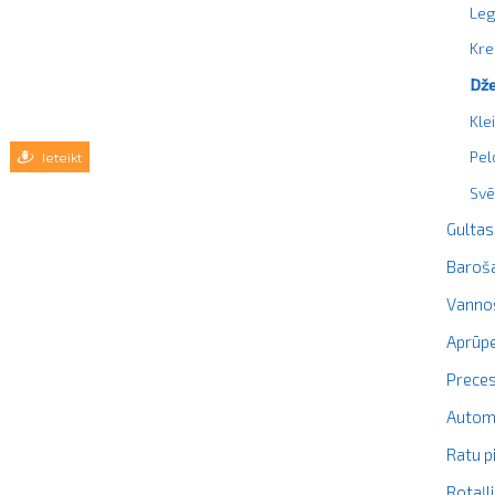
Leg
Kre
Dže
Kle
Pel
Ieteikt
Svē
Gultas
Baroš
Vanno
Aprūpe
Prece
Autom
Ratu p
Rotaļl