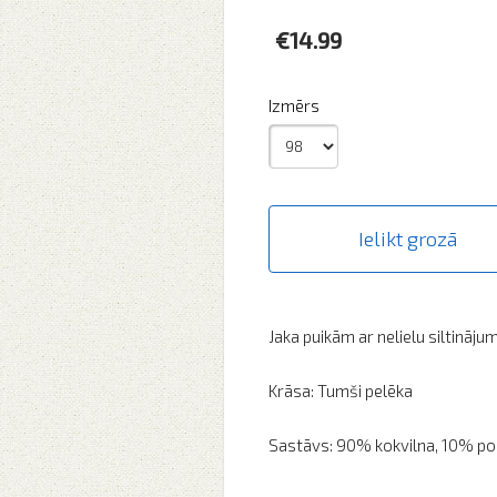
€14.99
Izmērs
Ielikt grozā
Jaka puikām ar nelielu siltināju
Krāsa: Tumši pelēka
Sastāvs: 90% kokvilna, 10% po