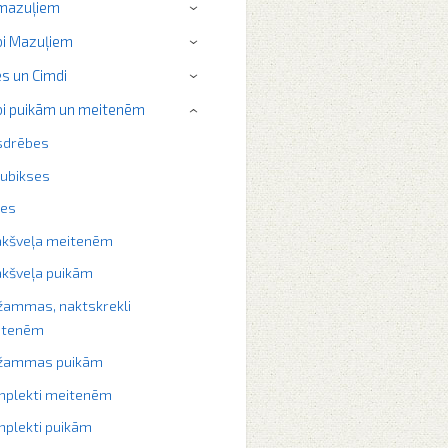
 mazuļiem
›
i Mazuļiem
›
s un Cimdi
›
i puikām un meitenēm
›
sdrēbes
ubikses
ķes
akšveļa meitenēm
kšveļa puikām
žammas, naktskrekli
itenēm
džammas puikām
plekti meitenēm
plekti puikām