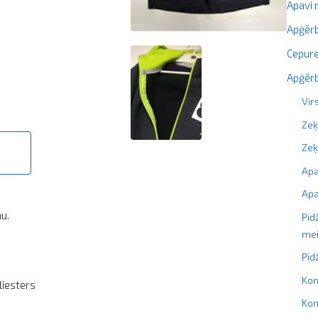
Apavi
Apģērb
Cepure
Apģērb
Vir
Zeķ
Ze
Ap
Apa
mu.
Pid
me
Pi
Kom
liesters
Kom