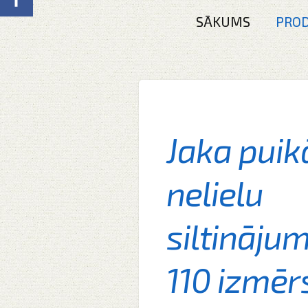
SĀKUMS
PROD
Jaka puik
nelielu
siltināju
110 izmēr