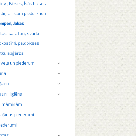
ingi, Bikses, Īsās bikses
kliņi ar īsām piedurknēm
mperi, Jakas
itas, sarafāni, svārki
dkostīmi, peldbikses
tku apģērbs
 veļa un piederumi
›
ana
›
šana
›
 un Higiēna
›
s māmiņām
ašīnas piederumi
iederumi
ietas
›