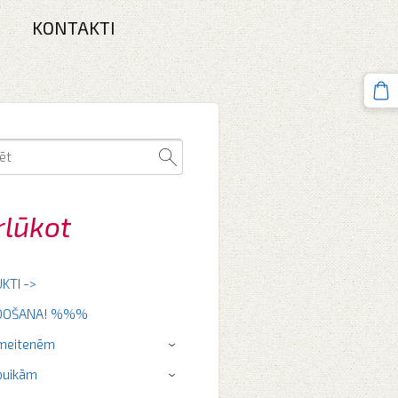
KONTAKTI
rlūkot
KTI ->
RDOŠANA! %%%
 meitenēm
›
puikām
›