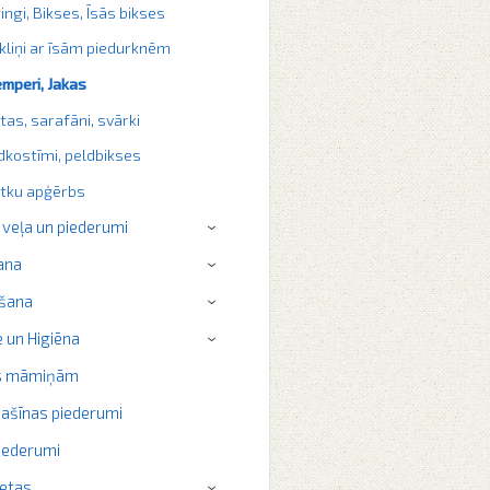
ingi, Bikses, Īsās bikses
kliņi ar īsām piedurknēm
mperi, Jakas
itas, sarafāni, svārki
dkostīmi, peldbikses
tku apģērbs
 veļa un piederumi
›
ana
›
šana
›
 un Higiēna
›
s māmiņām
ašīnas piederumi
iederumi
ietas
›