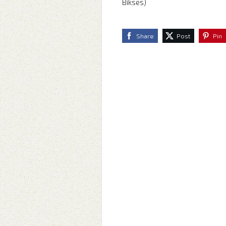
Bikses)
Share
Post
Pin