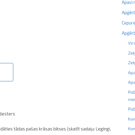
Apavi
Apģērb
Cepure
Apģērb
Vir
Zeķ
Ze
Ap
Apa
Pid
me
Pi
liesters
Kom
ādāties tādas pašas krāsas bikses (skatīt sadaļu: Legingi,
Kom