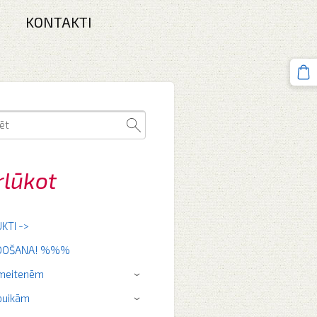
KONTAKTI
rlūkot
KTI ->
RDOŠANA! %%%
 meitenēm
›
puikām
›