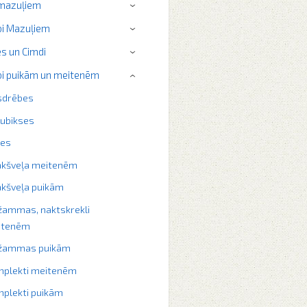
 mazuļiem
›
i Mazuļiem
›
s un Cimdi
›
i puikām un meitenēm
›
sdrēbes
ubikses
ķes
akšveļa meitenēm
kšveļa puikām
žammas, naktskrekli
itenēm
džammas puikām
plekti meitenēm
plekti puikām