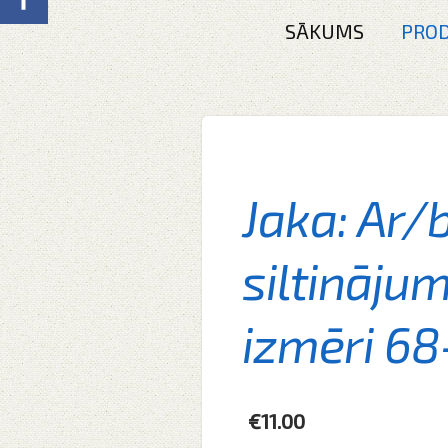
SĀKUMS
PROD
Jaka: Ar/
siltināju
izmēri 68
€11.00