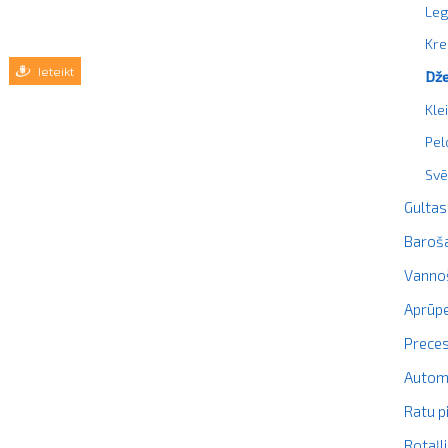
Leg
Kre
Ieteikt
Dže
Kle
Pel
Svē
Gultas
Baroš
Vanno
Aprūpe
Prece
Autom
Ratu p
Rotaļl