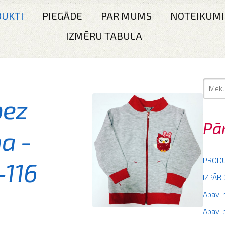
UKTI
PIEGĀDE
PAR MUMS
NOTEIKUMI
IZMĒRU TABULA
bez
Pā
ma -
PRODU
-116
IZPĀ
Apavi
Apavi 