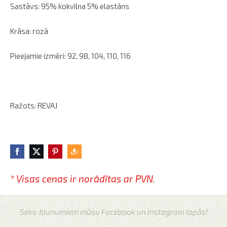
Sastāvs: 95% kokvilna 5% elastāns
Krāsa: rozā
Pieejamie izmēri: 92, 98, 104, 110, 116
Ražots: REVAJ
* Visas cenas ir norādītas
ar PVN.
Seko Jaunumiem mūsu Facebook un Instagram lapās!