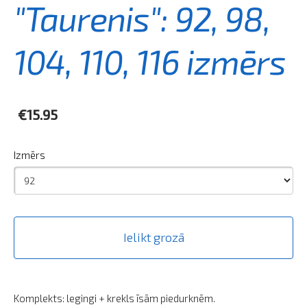
"Taurenis": 92, 98,
104, 110, 116 izmērs
€15.95
Izmērs
Ielikt grozā
Komplekts: legingi + krekls īsām piedurknēm.